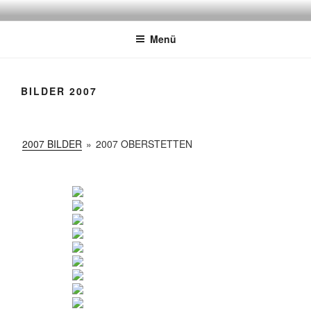
Zum
GAI-HEXEN
Der Narrenverein stellt sich vor!
Inhalt
Menü
springen
BILDER 2007
2007 BILDER
»
2007 OBERSTETTEN