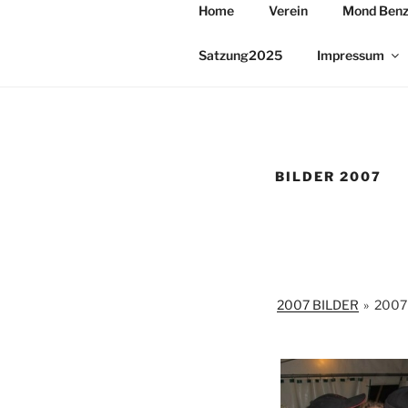
Zum
Home
Verein
Mond Ben
Inhalt
GAI-HEXE
springen
Der Narrenverein stellt sich vor
Satzung2025
Impressum
BILDER 2007
2007 BILDER
»
2007