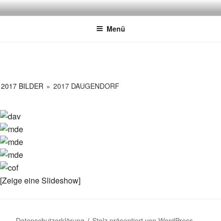
GAI-HEXEN
Der Narrenverein stellt sich vor!
Menü
2017 BILDER
»
2017 DAUGENDORF
[Zeige eine Slideshow]
Datenschutzerklärung
Stolz präsentiert von WordPress